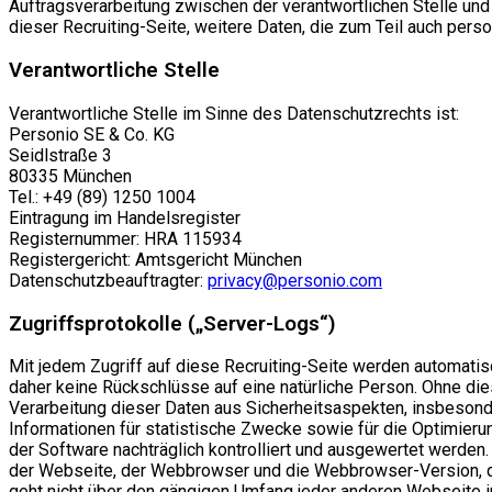
Auftragsverarbeitung zwischen der verantwortlichen Stelle und
dieser Recruiting-Seite, weitere Daten, die zum Teil auch pe
Verantwortliche Stelle
Verantwortliche Stelle im Sinne des Datenschutzrechts ist:
Personio SE & Co. KG
Seidlstraße 3
80335 München
Tel.: +49 (89) 1250 1004
Eintragung im Handelsregister
Registernummer: HRA 115934
Registergericht: Amtsgericht München
Datenschutzbeauftragter:
privacy@personio.com
Zugriffsprotokolle („Server-Logs“)
Mit jedem Zugriff auf diese Recruiting-Seite werden automati
daher keine Rückschlüsse auf eine natürliche Person. Ohne dies
Verarbeitung dieser Daten aus Sicherheitsaspekten, insbesond
Informationen für statistische Zwecke sowie für die Optimier
der Software nachträglich kontrolliert und ausgewertet werden
der Webseite, der Webbrowser und die Webbrowser-Version, da
geht nicht über den gängigen Umfang jeder anderen Webseite im 