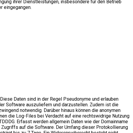
ngung ihrer Dienstleistungen, insbesondere für den Betrieb
er eingegangen.
. Diese Daten sind in der Regel Pseudonyme und erlauben
der Software auszuliefern und darzustellen. Zudem ist die
, zwingend notwendig. Darüber hinaus können die anonymen
en die Log-Files bei Verdacht auf eine rechtswidrige Nutzung
z 2 TDDDG. Erfasst werden allgemein Daten wie der Domainname
ugriffs auf die Software. Der Umfang dieser Protokollierung
trägt bis zu 7 Tage. Ein Widerspruchsrecht besteht nicht.