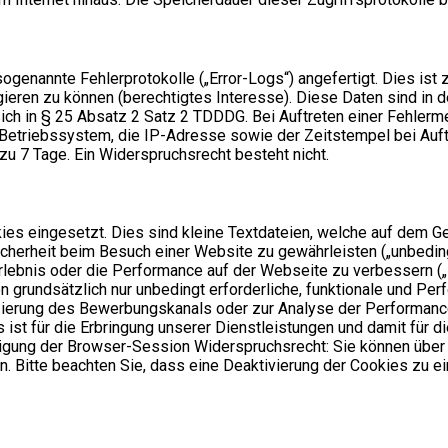
enannte Fehlerprotokolle („Error-Logs“) angefertigt. Dies ist 
gieren zu können (berechtigtes Interesse). Diese Daten sind i
t sich in § 25 Absatz 2 Satz 2 TDDDG. Bei Auftreten einer Fehl
etriebssystem, die IP-Adresse sowie der Zeitstempel bei Auft
 zu 7 Tage. Ein Widerspruchsrecht besteht nicht.
es eingesetzt. Dies sind kleine Textdateien, welche auf dem Ger
cherheit beim Besuch einer Website zu gewährleisten („unbedingt
erlebnis oder die Performance auf der Webseite zu verbessern 
en grundsätzlich nur unbedingt erforderliche, funktionale und 
izierung des Bewerbungskanals oder zur Analyse der Performanc
 ist für die Erbringung unserer Dienstleistungen und damit für d
ndigung der Browser-Session Widerspruchsrecht: Sie können übe
 Bitte beachten Sie, dass eine Deaktivierung der Cookies zu e