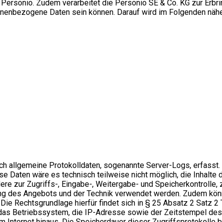
 Personio. Zudem verarbeitet die Personio SE & Co. KG zur Erbri
rsonenbezogene Daten sein können. Darauf wird im Folgenden näh
sch allgemeine Protokolldaten, sogenannte Server-Logs, erfasst
e Daten wäre es technisch teilweise nicht möglich, die Inhalte 
ere zur Zugriffs-, Eingabe-, Weitergabe- und Speicherkontrolle
ung des Angebots und der Technik verwendet werden. Zudem könn
. Die Rechtsgrundlage hierfür findet sich in § 25 Absatz 2 Sat
s Betriebssystem, die IP-Adresse sowie der Zeitstempel des Z
Internet hinaus. Die Speicherdauer dieser Zugriffsprotokolle be